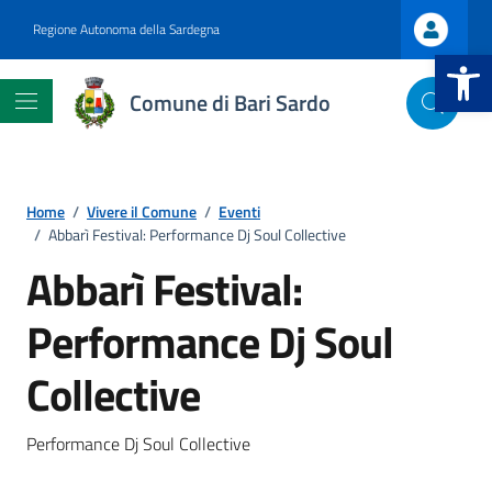
Vai ai contenuti
Vai al footer
Regione Autonoma della Sardegna
Apri la b
Comune di Bari Sardo
Home
/
Vivere il Comune
/
Eventi
/
Abbarì Festival: Performance Dj Soul Collective
Abbarì Festival:
Performance Dj Soul
.
Collective
.
Performance Dj Soul Collective