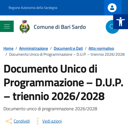
Vai ai contenuti
Vai al footer
Regione Autonoma della Sardegna
Apri la b
Comune di Bari Sardo
Home
/
Amministrazione
/
Documenti e Dati
/
Atto normativo
/
Documento Unico di Programmazione – D.U.P. – triennio 2026/2028
Documento Unico di
Programmazione – D.U.P.
.
– triennio 2026/2028
Dettagli del documento
.
Documento unico di programmazione 2026/2028
Condividi
Vedi azioni