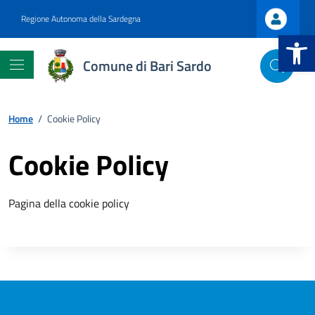
Vai ai contenuti
Vai al footer
Regione Autonoma della Sardegna
Apri la b
Comune di Bari Sardo
Home
/
Cookie Policy
Cookie Policy
Pagina della cookie policy